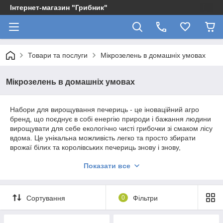
Інтернет-магазин "Грибник"
Товари та послуги
Мікрозелень в домашніх умовах
Мікрозелень в домашніх умовах
Набори для вирощування печериць - це іноваційний агро
бренд, що поєднує в собі енергію природи і бажання людини
вирощувати для себе екологічно чисті грибочки зі смаком лісу
вдома. Це унікальна можливість легко та просто збирати
врожаї білих та королівських печериць знову і знову,
отримувати задоволення від грибівництва, дарувати радісні
Показати все
емоції своїм дітям та близьким.
Сортування
0
Фільтри