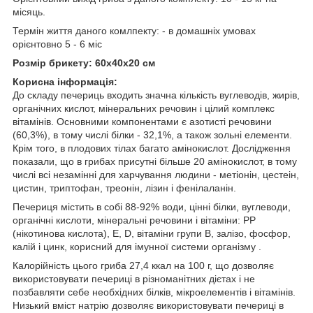
місяць.
Термін життя даного комлпекту: - в домашніх умовах
орієнтовно 5 - 6 міс
Розмір брикету: 60х40х20 см
Корисна інформація:
До складу печериць входить значна кількість вуглеводів, жирів,
органічних кислот, мінеральних речовин і цілий комплекс
вітамінів. Основними компонентами є азотисті речовини
(60,3%), в тому числі білки - 32,1%, а також зольні елементи.
Крім того, в плодових тілах багато амінокислот. Дослідження
показали, що в грибах присутні більше 20 амінокислот, в тому
числі всі незамінні для харчування людини - метіонін, цестеін,
цистин, триптофан, треонін, лізин і фенілаланін.
Печериця містить в собі 88-92% води, цінні білки, вуглеводи,
органічні кислоти, мінеральні речовини і вітаміни: РР
(нікотинова кислота), Е, D, вітаміни групи B, залізо, фосфор,
калій і цинк, корисний для імунної системи організму .
Калорійність цього гриба 27,4 ккал на 100 г, що дозволяє
використовувати печериці в різноманітних дієтах і не
позбавляти себе необхідних білків, мікроелементів і вітамінів.
Низький вміст натрію дозволяє використовувати печериці в