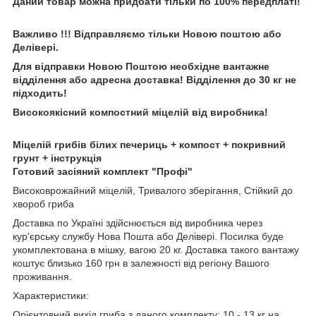
Даний товар можна придбати тільки по 100% передплаті!
Важливо !!! Відправляємо тільки Новою поштою або
Делівері.
Для відправки Новою Поштою необхідне вантажне
відділення або адресна доставка! Відділення до 30 кг не
підходить!
Високоякісний компостний міцелій від виробника!
Міцелій грибів білих печериць + компост + покривний
грунт + інструкція
Готовий засіяний комплект "Профі"
Високоврожайний міцелій, Тривалого зберігання, Стійкий до
хвороб гриба
Доставка по Україні здійснюється від виробника через
кур'єрську службу Нова Пошта або Делівері. Посилка буде
укомплектована в мішку, вагою 20 кг. Доставка такого вантажу
коштує близько 160 грн в залежності від регіону Вашого
проживання.
Характеристики:
Орієнтовний вихід гриба з даного комплекту: 10 - 13 кг на