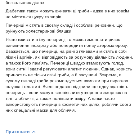
безсольових дієтах.
Діабетики також можуть вживати ці гриби - адже в них зовсім
не міститься цукру та жирів.
Печериці містять в своєму складі і особливі речовини, що
руйнують холестеринові бляшки.
Якщо вживати в їжу печериці, то можна зменшити ризик
виникнення інфаркту або попередити появу атеросклерозу.
Вважається, що печериці, на рівні з гливвами містять в собі
лізин і аргінін, які відповідають за розумову діяльність людини,
а також його пам'ять. Печериці швидко втамовують голод,
вони ситні і здатні регулювати апетит людини. Однак, користь
приносять не тільки свіжі гриби, а й засушені. Зокрема, в
сухому вигляді гриби рекомендується вживати при виразках
шлунка і гепатиті. Вчені недавно відкрили ще одну здатність
печериць - вони можуть сповільнити утворення зморшок на
тілі та обличчі, а також поліпшити шкіру. А жінки часто
використовують печериці в косметичних цілях, роблячи собі з
них спеціальні маски для обличчя.
Приховати