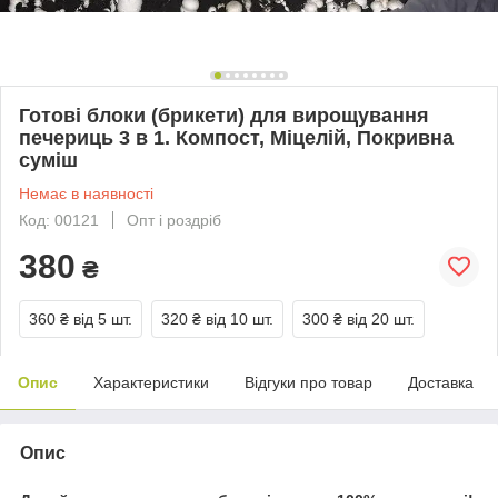
Готові блоки (брикети) для вирощування
печериць 3 в 1. Компост, Міцелій, Покривна
суміш
Немає в наявності
Код: 00121
Опт і роздріб
380
₴
360 ₴
від 5 шт.
320 ₴
від 10 шт.
300 ₴
від 20 шт.
Опис
Характеристики
Відгуки про товар
Доставка
Опис