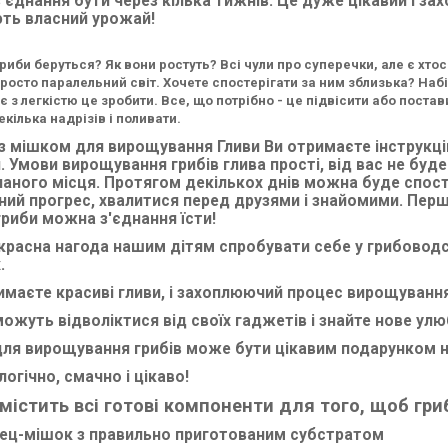
з'єднання бути через кілька тижнів. Це дуже цікавий і за
ть власний урожай!
риби беруться? Як вони ростуть? Всі чули про суперечки, але є хтось
Просто паралельний світ. Хочете спостерігати за ним зблизька? Наб
 з легкістю це зробити. Все, що потрібно - це підвісити або поста
кілька надрізів і поливати.
з мішком для вирощування Гливи Ви отримаєте інструкці
. Умови вирощування грибів глива прості, від вас не буде
аного місця. Протягом декількох днів можна буде спост
ий прогрес, хвалитися перед друзями і знайомими. Перши
гриби можна з'єднання їсти!
красна нагода нашим дітям спробувати себе у грибоводст
.
имаєте красиві гливи, і захоплюючий процес вирощування
можуть відволіктися від своїх гаджетів і знайте нове улю
для вирощування грибів може бути цікавим подарунком н
логічно, смачно і цікаво!
 містить
всі
готові компоненти для того, щоб гриб
ец-мішок з правильно приготованим субстратом