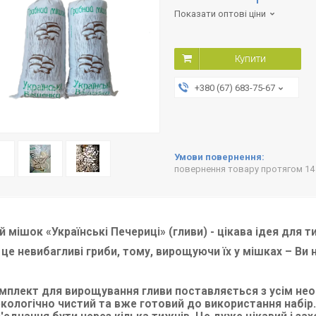
Показати оптові ціни
Купити
+380 (67) 683-75-67
повернення товару протягом 14
й мішок «Українські Печериці» (гливи) - цікава ідея для т
- це невибагливі гриби, тому, вирощуючи їх у мішках – Ви
мплект для вирощування гливи поставляється з усім нео
екологічно чистий та вже готовий до використання набір.