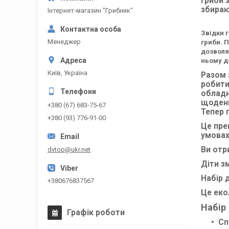
гриби 
збираю
Інтернет-магазин "Грибник"
Звідки г
Менеджер
гриби. 
дозволяє
ньому де
Київ, Україна
Разом 
робити
обладн
щоденн
+380 (67) 683-75-67
Тепер 
+380 (93) 776-91-00
Це пре
умовах
Ви отр
dvtop@ukr.net
Діти з
Набір 
+380676837567
Це еко
Набір
Графік роботи
Сп