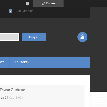
Кошик
Київ, Україна
Пошук...
ата
Контакти
Гливи 2 мішка
здріб
Код:
3-001