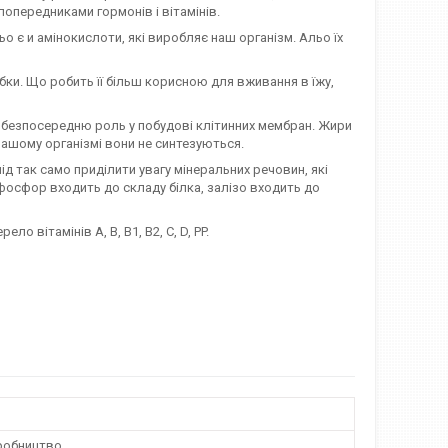
попередниками гормонів і вітамінів.
о є и амінокислоти, які виробляє наш організм. Альо їх
бки. Що робить її більш корисною для вживання в їжу,
ть безпосередню роль у побудові клітинних мембран. Жири
 нашому організмі вони не синтезуються.
ід так само приділити увагу мінеральних речовин, які
фосфор входить до складу білка, залізо входить до
о вітамінів А, B, B1, B2, C, D, PP.
робництво