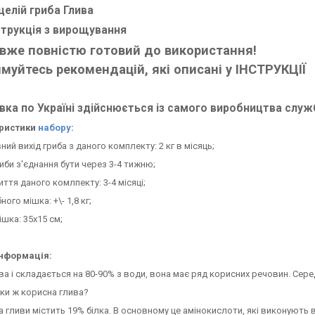
целій гриба Глива
струкція з вирощування
 вже повні
стю готовий до використання!
муйтесь рекомендацій, які описані у ІНСТРУКЦІЇ
ка по Україні здійснюється із самого виробництва слу
ристики
набору
:
ний вихід гриба з даного комплекту: 2 кг в місяць;
иби з'єднання бути через 3-4 тижню;
иття даного комлпекту: 3-4 місяці;
ного мішка: +\- 1,8 кг;
ішка: 35х15 см;
інформація:
ва і складається на 80-90% з води, вона має ряд корисних речовин. Серед
ьки ж корисна глива?
а гливи містить 19% білка. В основному це амінокислоти, які виконують 