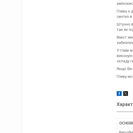
амінокис
Глива є 
синтез в
Штучно в
так як п
Вміст жи
забезпеч
У гливі 
виконуют
складу г
Якщо Ви щ
Гливу мож
Характ
ОСНОВ
Виробн