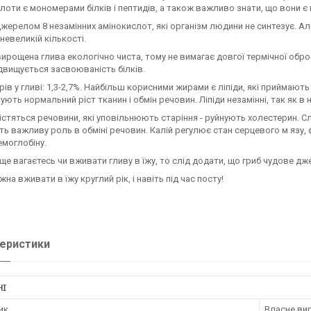
лоти є мономерами білків і пептидів, а також важливо знати, що вони є 
джерелом 8 незамінних амінокислот, які організм людини не синтезує. Аль
 невеликій кількості.
ирощена глива екологічно чиста, тому не вимагає довгої термічної обро
ідвищується засвоюваність білків.
рів у гливі: 1,3-2,7%. Найбільш корисними жирами є ліпіди, які приймаю
ують нормальний ріст тканин і обмін речовин. Ліпіди незамінні, так як в
містяться речовини, які уповільнюють старіння - руйнують холестерин. Сл
ь важливу роль в обміні речовин. Калій регулює стан серцевого м язу, 
емоглобіну.
е вагаєтесь чи вживати гливу в їжу, то слід додати, що гриб чудове джерел
на вживати в їжу круглий рік, і навіть під час посту!
еристики
НІ
ик
Власне ви