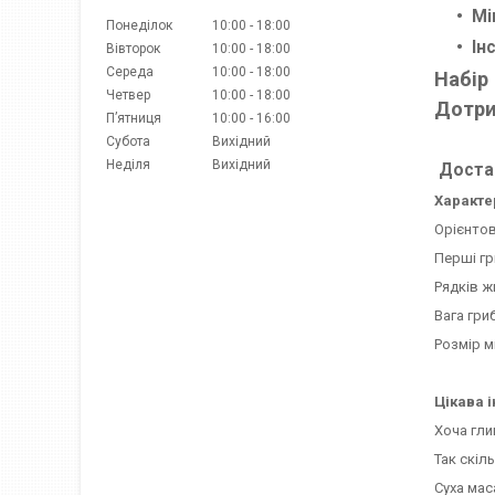
Мі
Понеділок
10:00
18:00
Ін
Вівторок
10:00
18:00
Середа
10:00
18:00
Набір
Четвер
10:00
18:00
Д
отри
Пʼятниця
10:00
16:00
Субота
Вихідний
Неділя
Вихідний
Достав
Характе
Орієнтов
Перші гр
Рядків ж
Вага гриб
Розмір м
Цікава 
Хоча гли
Так скіл
Суха мас