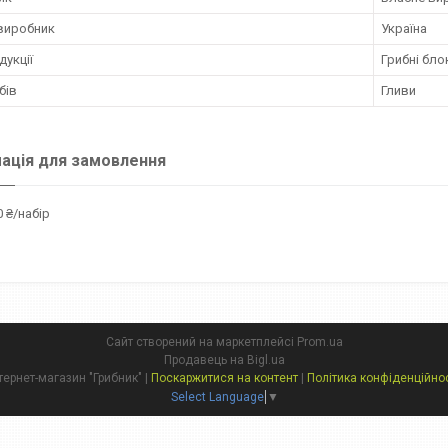
 виробник
Україна
дукції
Грибні бло
бів
Гливи
ація для замовлення
 ₴/набір
Сайт створений на маркетплейсі
Prom.ua
Продавець на Bigl.ua
Інтернет-магазин "Грибник" |
Поскаржитися на контент
|
Політика конфіденційнос
Select Language
▼