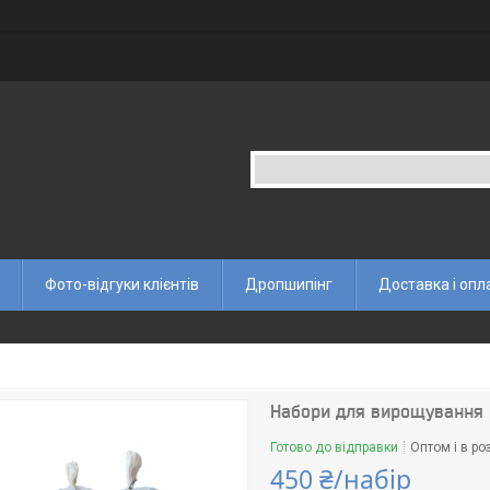
Фото-відгуки клієнтів
Дропшипінг
Доставка і опл
Набори для вирощування 
Готово до відправки
Оптом і в ро
450 ₴/набір