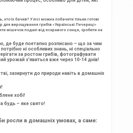
хоплюючий процес, особливо для дітей, які
, хто їх бачив? У лісі можна побачити тільки готові
ір для вирощування грибів «Українські Печериці»
вити мішечок подалі від яскравого сонця, зробити на
ю, де буде поетапно розписано – що за чим
 потрібно ні особливих знань, ні спеціально
ерігати за ростом грибів, фотографувати
й урожай з'явиться вже через 10-14 днів!
ві, зазирнути до природи навіть в домашніх
!
блене хобі!
а будь – яке свято!
и росли в домашніх умовах, а саме: